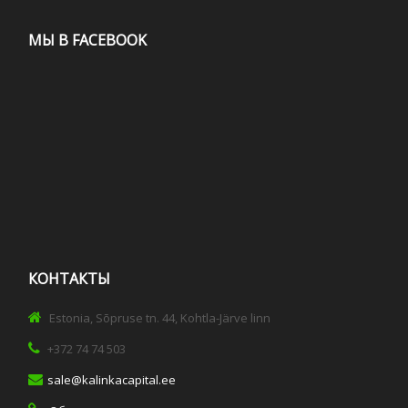
МЫ В FACEBOOK
КОНТАКТЫ
Estonia, Sõpruse tn. 44, Kohtla-Järve linn
+372 74 74 503
sale@kalinkacapital.ee