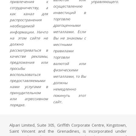
привлечения к
управляющего.
осуществлению
сотрудничеству, а
инвестиций в
как канал для
торговлю
распространения
драгоценными
необходимой
металлами. Если
информации. Ничто
на этом сайте не
Вы не знакомы с
должно
местными
рассматриваться в
правилами
качестве рекламы,
торговли
предложения или
валютой или
просьбы
физическими
воспользоваться
металлами, то Вы
предоставляемыми
должны
нами услугами в
немедленно
принудительном
покинуть этот
или агрессивном
сайт.
порядке.
Alpari Limited, Suite 305, Griffith Corporate Centre, Kingstown,
Saint Vincent and the Grenadines, is incorporated under