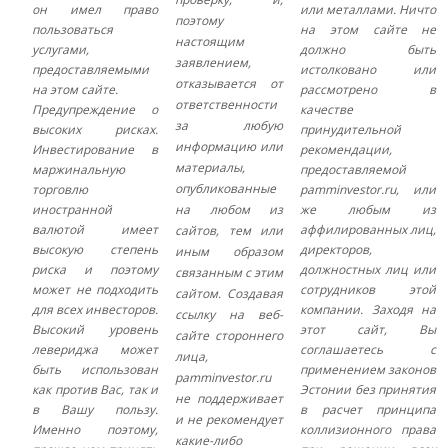
он имел право
или металлами. Ничто
поэтому
пользоваться
на этом сайте не
настоящим
услугами,
должно быть
заявлением,
предоставляемыми
истолковано или
отказывается от
на этом сайте.
рассмотрено в
ответственности
Предупреждение о
качестве
за любую
высоких рисках.
принудительной
информацию или
Инвестирование в
рекомендации,
материалы,
маржинальную
предоставляемой
опубликованные
торговлю
pamminvestor.ru, или
иностранной
на любом из
же любым из
валютой имеет
аффилированных лиц,
сайтов, тем или
высокую степень
директоров,
иным образом
риска и поэтому
должностных лиц или
связанным с этим
может не подходить
сотрудников этой
сайтом. Создавая
для всех инвесторов.
компании. Заходя на
ссылку на веб-
Высокий уровень
этот сайт, Вы
сайте стороннего
левериджа может
соглашаетесь с
лица,
быть использован
применением законов
pamminvestor.ru
как против Вас, так и
Эстонии без принятия
не поддерживает
в Вашу пользу.
в расчет принципа
и не рекомендует
Именно поэтому,
коллизионного права
какие-либо