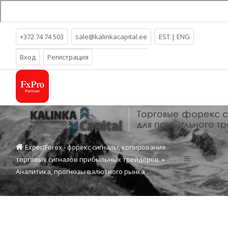
+372 74 74 503
sale@kalinkacapital.ee
EST
|
ENG
Более
18
лет прибыльного трейдинга!
Вход
Регистрация
ExpertForex - форекс сигналы, копирование
торговых сигналов прибыльных трейдеров.
»
Аналитика, прогнозы валютного рынка