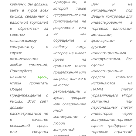
юрисдикции, в
карману. Вы должны
Вам и не
которой такое
быть в курсе всех
находящиеся под
предложение или
рисков, связанных с
Ващим контролем для
приглашение не
валютной торговлей
инвестирования в
разрешено или
и обратиться за
торговлю валютами,
же как
советом к
металлами,
обращение к
независимому
фьючерсами и
консультанту в
любому лицу,
другими
случае
инвестиционными
которое не имеет
возникновения
инструментами. Все
право на
любых сомнений.
сделки
принятие такого
Пожалуйста,
инвестиционных
предложения или
нажмите
здесь
,
средств клиентов
запроса, или же в
чтобы прочитать
исполняются на
качестве
Общее
ПАММ счетах
рекомендации к
Предупреждение о
управляющего Игоря
купле, продаже
Рисках. Этот сайт
Калинина или
или совершению
должен
персональных счетах
иной
рассматриваться не
инвесторов, через
манипуляции с
в качестве
копирование торговых
любой
рекламной среды
сделок трейдеров и
конкретной
или средства
торговых стратегий
валютой или