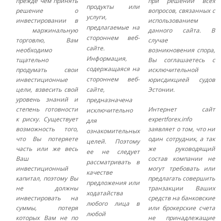
прежде чем принять
при решении всех
продукты или
решение о
вопросов, связанных с
услуги,
инвестировании в
использованием
предлагаемые на
маржинальную
данного сайта. В
стороннем веб-
торговлю, Вам
случае
сайте.
необходимо
возникновения спора,
Информация,
тщательно
Вы соглашаетесь с
содержащаяся на
продумать свои
исключительной
стороннем веб-
инвестиционные
юрисдикцией судов
цели, взвесить свой
сайте,
Эстонии.
уровень знаний и
предназначена
степень готовности
Интернет сайт
исключительно
к риску. Существует
expertforex.info
для
возможность того,
заявляет о том, что ни
ознакомительных
что Вы потеряете
один сотрудник, а так
целей. Поэтому
часть или же весь
же руководящий
ее не следует
Ваш
состав компании не
рассматривать в
инвестиционный
могут требовать или
качестве
капитал, поэтому Вы
предлагать совершить
предложения или
не должны
транзакции Ваших
ходатайства
инвестировать на
средств на банковские
любого лица в
суммы, потеря
или брокерские счета
любой
которых Вам не по
не принадлежащие